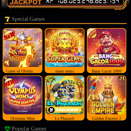
Special Games
Gates of Olympus Super Scatter
super gems
Bang Gacor 1000
Olympus Wins
Le Pharaoh
Golden Empire 2
Popular Games