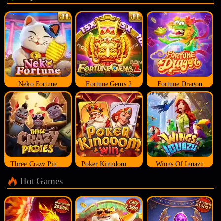
Neko Fortune
Fortune Gems 2
Fortune Dragon
Three Crazy Piggies
Poker Kingdom Win
Wings Of Iguazu
Hot Games