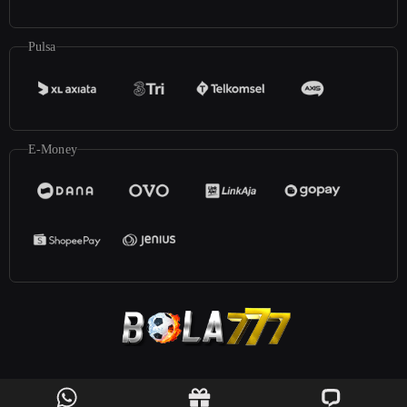
Pulsa
E-Money
©2026
Bola777
. All rights reserved | 18+