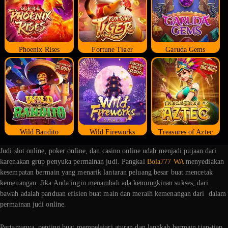
Phoenix Rises
Fortune Tiger
Garuda Gems
Wild Bandito
Wild Fireworks
Treasures of Aztec
Judi slot online, poker online, dan casino online udah menjadi pujaan dari
karenakan grup penyuka permainan judi. Pangkal
Bola777 WA
menyediakan
kesempatan bermain yang menarik lantaran peluang besar buat mencetak
kemenangan. Jika Anda ingin menambah ada kemungkinan sukses, dari
bawah adalah panduan efisien buat main dan meraih kemenangan dari dalam
permainan judi online.
Pertamanya, penting buat mempelajari aturan dan langkah bermain tiap-tiap