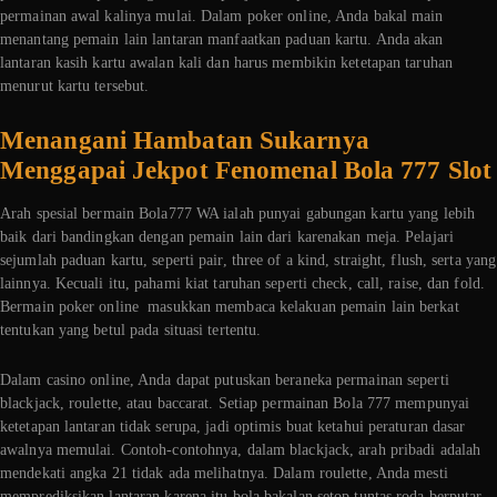
permainan awal kalinya mulai. Dalam poker online, Anda bakal main
menantang pemain lain lantaran manfaatkan paduan kartu. Anda akan
lantaran kasih kartu awalan kali dan harus membikin ketetapan taruhan
menurut kartu tersebut.
Menangani Hambatan Sukarnya
Menggapai Jekpot Fenomenal Bola 777 Slot
Arah spesial bermain Bola777 WA ialah punyai gabungan kartu yang lebih
baik dari bandingkan dengan pemain lain dari karenakan meja. Pelajari
sejumlah paduan kartu, seperti pair, three of a kind, straight, flush, serta yang
lainnya. Kecuali itu, pahami kiat taruhan seperti check, call, raise, dan fold.
Bermain poker online masukkan membaca kelakuan pemain lain berkat
tentukan yang betul pada situasi tertentu.
Dalam casino online, Anda dapat putuskan beraneka permainan seperti
blackjack, roulette, atau baccarat. Setiap permainan Bola 777 mempunyai
ketetapan lantaran tidak serupa, jadi optimis buat ketahui peraturan dasar
awalnya memulai. Contoh-contohnya, dalam blackjack, arah pribadi adalah
mendekati angka 21 tidak ada melihatnya. Dalam roulette, Anda mesti
memprediksikan lantaran karena itu bola bakalan setop tuntas roda berputar.