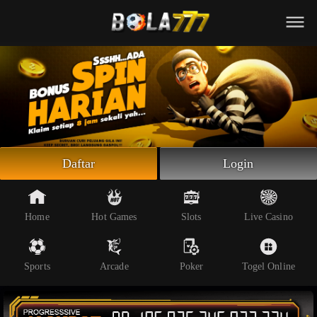
Beranda
Slot Online
Live Casino
Sportsbook
Arcade
Togel Online
Daftar
Login
Poker
Whatsapp
Home
Hot Games
Slots
Live Casino
Telegram
Sports
Arcade
Poker
Togel Online
Livechat