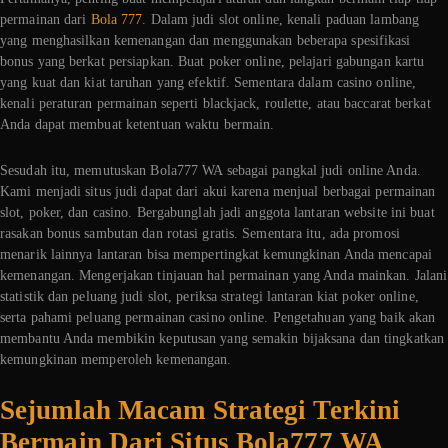
permainan dari
Bola 777
. Dalam judi slot online, kenali paduan lambang
yang menghasilkan kemenangan dan menggunakan beberapa spesifikasi
bonus yang berkat persiapkan. Buat poker online, pelajari gabungan kartu
yang kuat dan kiat taruhan yang efektif. Sementara dalam casino online,
kenali peraturan permainan seperti blackjack, roulette, atau baccarat berkat
Anda dapat membuat ketentuan waktu bermain.
Sesudah itu, memutuskan Bola777 WA sebagai pangkal judi online Anda.
Kami menjadi situs judi dapat dari akui karena menjual berbagai permainan
slot, poker, dan casino. Bergabunglah jadi anggota lantaran website ini buat
rasakan bonus sambutan dan rotasi gratis. Sementara itu, ada promosi
menarik lainnya lantaran bisa mempertingkat kemungkinan Anda mencapai
kemenangan. Mengerjakan tinjauan hal permainan yang Anda mainkan. Jalani
statistik dan peluang judi slot, periksa strategi lantaran kiat poker online,
serta pahami peluang permainan casino online. Pengetahuan yang baik akan
membantu Anda membikin keputusan yang semakin bijaksana dan tingkatkan
kemungkinan memperoleh kemenangan.
Sejumlah Macam Strategi Terkini
Bermain Dari Situs Bola777 WA