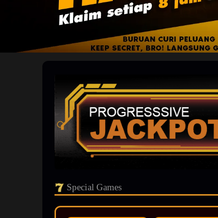
Special Games