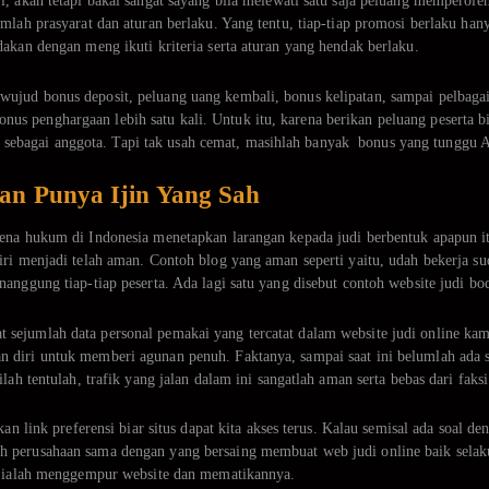
ri, akan tetapi bakal sangat sayang bila melewati satu saja peluang mempero
mlah prasyarat dan aturan berlaku. Yang tentu, tiap-tiap promosi berlaku han
dakan dengan meng ikuti kriteria serta aturan yang hendak berlaku.
ujud bonus deposit, peluang uang kembali, bonus kelipatan, sampai pelbagai
s penghargaan lebih satu kali. Untuk itu, karena berikan peluang peserta bia
bagai anggota. Tapi tak usah cemat, masihlah banyak bonus yang tunggu And
an Punya Ijin Yang Sah
rena hukum di Indonesia menetapkan larangan kepada judi berbentuk apapun itu
diri menjadi telah aman. Contoh blog yang aman seperti yaitu, udah bekerja s
enanggung tiap-tiap peserta. Ada lagi satu yang disebut contoh website judi
sejumlah data personal pemakai yang tercatat dalam website judi online kam
 diri untuk memberi agunan penuh. Faktanya, sampai saat ini belumlah ada sa
ilah tentulah, trafik yang jalan dalam ini sangatlah aman serta bebas dari fak
an link preferensi biar situs dapat kita akses terus. Kalau semisal ada soal de
h perusahaan sama dengan yang bersaing membuat web judi online baik selaku 
al ialah menggempur website dan mematikannya.