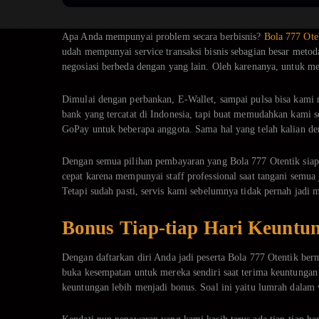
Apa Anda mempunyai problem secara berbisnis?
Bola 777 Ote
udah mempunyai service transaksi bisnis sebagian besar metoda 
negosiasi berbeda dengan yang lain. Oleh karenanya, untuk m
Dimulai dengan perbankan, E-Wallet, sampai pulsa bisa kami m
bank yang tercatat di Indonesia, tapi buat memudahkan kami s
GoPay untuk beberapa anggota. Sama hal yang telah kalian den
Dengan semua pilihan pembayaran yang Bola 777 Otentik siapk
cepat karena mempunyai staff professional saat tangani semua 
Tetapi sudah pasti, servis kami sebelumnya tidak pernah jadi 
Bonus Tiap-tiap Hari Keuntun
Dengan daftarkan diri Anda jadi peserta Bola 777 Otentik ber
buka kesempatan untuk mereka sendiri saat terima keuntungan 
keuntungan lebih menjadi bonus. Soal ini yaitu lumrah dalam w