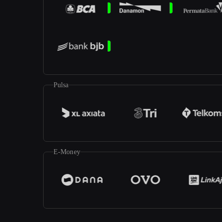
Pulsa
E-Money