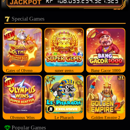
Special Games
Gates of Olympus Super Scatter
super gems
Bang Gacor 1000
Olympus Wins
Le Pharaoh
Golden Empire 2
Popular Games