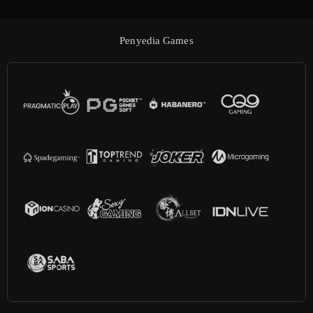
Penyedia Games