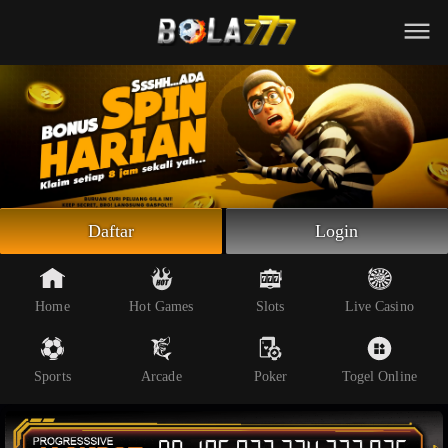
Beranda
Slot Online
Live Casino
Sportsbook
Arcade
Togel Online
Daftar
Login
Poker
Whatsapp
Home
Hot Games
Slots
Live Casino
Telegram
Sports
Arcade
Poker
Togel Online
Livechat