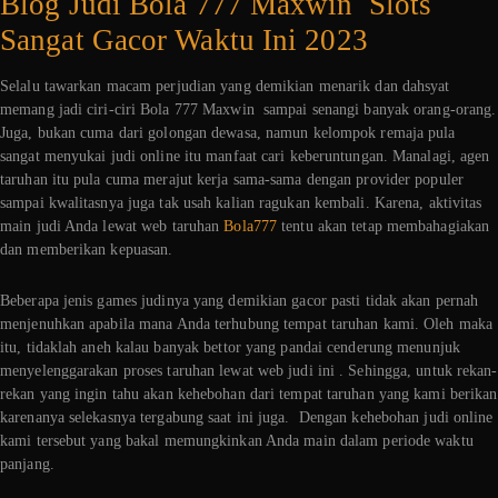
Blog Judi Bola 777 Maxwin Slots
Sangat Gacor Waktu Ini 2023
Selalu tawarkan macam perjudian yang demikian menarik dan dahsyat
memang jadi ciri-ciri Bola 777 Maxwin sampai senangi banyak orang-orang.
Juga, bukan cuma dari golongan dewasa, namun kelompok remaja pula
sangat menyukai judi online itu manfaat cari keberuntungan. Manalagi, agen
taruhan itu pula cuma merajut kerja sama-sama dengan provider populer
sampai kwalitasnya juga tak usah kalian ragukan kembali. Karena, aktivitas
main judi Anda lewat web taruhan
Bola777
tentu akan tetap membahagiakan
dan memberikan kepuasan.
Beberapa jenis games judinya yang demikian gacor pasti tidak akan pernah
menjenuhkan apabila mana Anda terhubung tempat taruhan kami. Oleh maka
itu, tidaklah aneh kalau banyak bettor yang pandai cenderung menunjuk
menyelenggarakan proses taruhan lewat web judi ini . Sehingga, untuk rekan-
rekan yang ingin tahu akan kehebohan dari tempat taruhan yang kami berikan
karenanya selekasnya tergabung saat ini juga. Dengan kehebohan judi online
kami tersebut yang bakal memungkinkan Anda main dalam periode waktu
panjang.