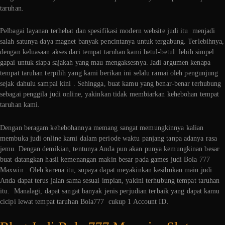
taruhan.
Pelbagai layanan terhebat dan spesifikasi modern website judi itu menjadi
salah satunya daya magnet banyak pencintanya untuk tergabung. Terlebihnya,
dengan keluasaan akses dari tempat taruhan kami betul-betul lebih simpel
gapai untuk siapa sajakah yang mau mengaksesnya. Jadi argumen kenapa
tempat taruhan terpilih yang kami berikan ini selalu ramai oleh pengunjung
sejak dahulu sampai kini . Sehingga, buat kamu yang benar-benar terhubung
sebagai penggila judi online, yakinkan tidak membiarkan kehebohan tempat
taruhan kami.
Dengan beragam kehebohannya memang sangat memungkinnya kalian
membuka judi online kami dalam periode waktu panjang tanpa adanya rasa
jemu. Dengan demikian, tentunya Anda pun akan punya kemungkinan besar
buat datangkan hasil kemenangan makin besar pada games judi Bola 777
Maxwin . Oleh karena itu, supaya dapat meyakinkan kesibukan main judi
Anda dapat terus jalan sama sesuai impian, yakini terhubung tempat taruhan
itu. Manalagi, dapat sangat banyak jenis perjudian terbaik yang dapat kamu
cicipi lewat tempat taruhan Bola777 cukup 1 Account ID.