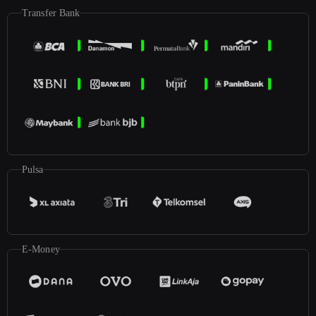
Transfer Bank
Pulsa
E-Money