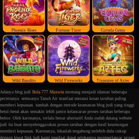
Phoenix Rises
Fortune Tiger
Garuda Gems
Wild Bandito
Wild Fireworks
Treasures of Aztec
Adanya blog judi
Bola 777 Maxwin
memang menjadi idaman beberapa
pecintanya semuanya Tanah Air manfaat merasai kesan taruhan paling
memberi kepuasan. tambah dengan metode keamanan blog judi yang tinggi
betul-betul akan semakin lebih jamin kelancaran proses taruhan beberapa
bettor. Oleh karenanya, terlalu benar alternatif Anda sudah datang website
judi itu buat menyelenggarakan proses taruhan dengan hasil keuntungan
memberi kepuasan. Karenanya, lekaslah tergabung terlebih dulu cukup
dengan lewat link judi kami manfaat dapat selekasnya memperlancar proses